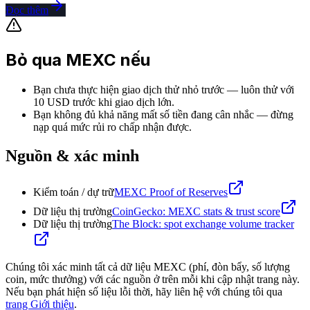
Đọc thêm
Bỏ qua MEXC nếu
Bạn chưa thực hiện giao dịch thử nhỏ trước — luôn thử với
10 USD trước khi giao dịch lớn.
Bạn không đủ khả năng mất số tiền đang cân nhắc — đừng
nạp quá mức rủi ro chấp nhận được.
Nguồn & xác minh
Kiểm toán / dự trữ
MEXC Proof of Reserves
Dữ liệu thị trường
CoinGecko: MEXC stats & trust score
Dữ liệu thị trường
The Block: spot exchange volume tracker
Chúng tôi xác minh tất cả dữ liệu MEXC (phí, đòn bẩy, số lượng
coin, mức thưởng) với các nguồn ở trên mỗi khi cập nhật trang này.
Nếu bạn phát hiện số liệu lỗi thời, hãy liên hệ với chúng tôi qua
trang Giới thiệu
.